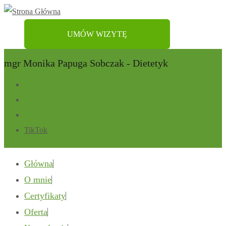
UMÓW WIZYTĘ
mgr Monika Papuga Sobczak - Dietetyk
TikTok
Główna
O mnie
Certyfikaty
Oferta