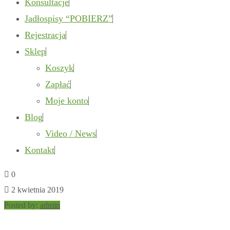
Konsultacje
Jadłospisy “POBIERZ”
Rejestracja
Sklep
Koszyk
Zapłać
Moje konto
Blog
Video / News
Kontakt
0
2 kwietnia 2019
Posted by:
admin