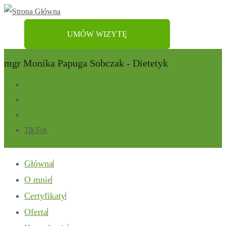
UMÓW WIZYTĘ
mgr Monika Papuga Sobczak - Dietetyk
TikTok
Główna
O mnie
Certyfikaty
Oferta