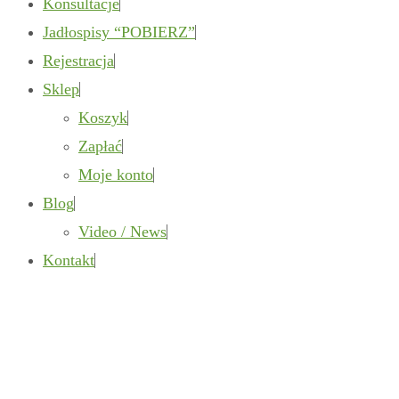
Konsultacje
Jadłospisy “POBIERZ”
Rejestracja
Sklep
Koszyk
Zapłać
Moje konto
Blog
Video / News
Kontakt
DIETA