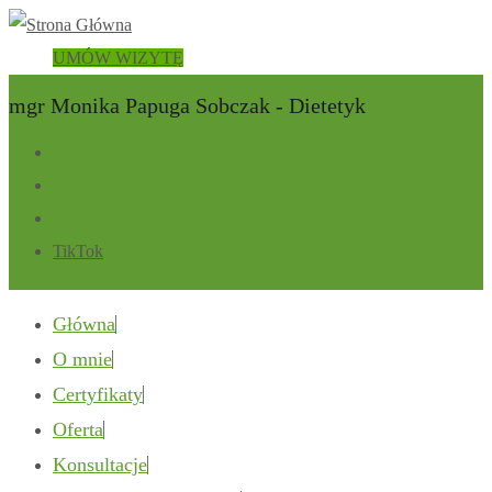
UMÓW WIZYTĘ
mgr Monika Papuga Sobczak - Dietetyk
TikTok
Główna
O mnie
Certyfikaty
Oferta
Konsultacje