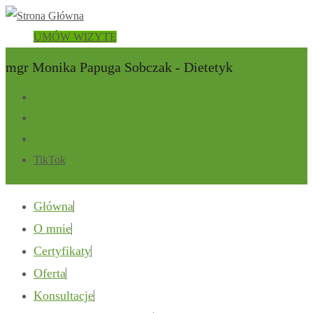
UMÓW WIZYTĘ
mgr Monika Papuga Sobczak - Dietetyk
TikTok
Główna
O mnie
Certyfikaty
Oferta
Konsultacje