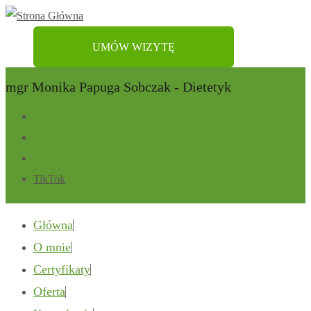
UMÓW WIZYTĘ
mgr Monika Papuga Sobczak - Dietetyk
TikTok
Główna
O mnie
Certyfikaty
Oferta