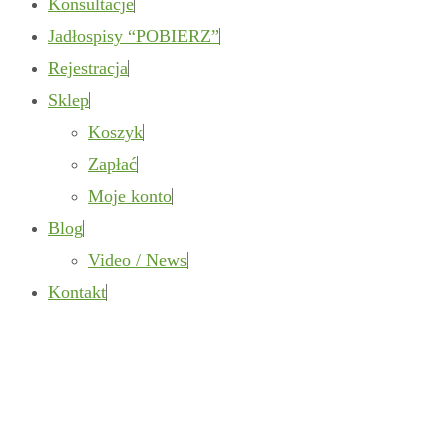
Konsultacje
Jadłospisy “POBIERZ”
Rejestracja
Sklep
Koszyk
Zapłać
Moje konto
Blog
Video / News
Kontakt
Fusce at semper