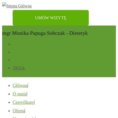
UMÓW WIZYTĘ
mgr Monika Papuga Sobczak - Dietetyk
TikTok
Główna
O mnie
Certyfikaty
Oferta