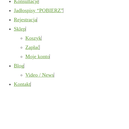
Konsultacje
Jadłospisy “POBIERZ”
Rejestracja
Sklep
Koszyk
Zapłać
Moje konto
Blog
Video / News
Kontakt
Leather visiting