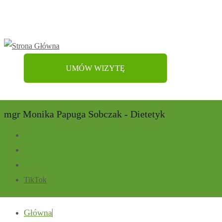
UMÓW WIZYTĘ
mgr Monika Papuga Sobczak - Dietetyk
TikTok
Główna