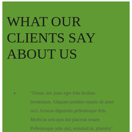
WHAT OUR
CLIENTS SAY
ABOUT US
Donec nec justo eget felis facilisis
fermentum. Aliquam porttitor mauris sit amet
orci. Aenean dignissim pellentesque felis.
Morbi in sem quis dui placerat ornare.
Pellentesque odio nisi, euismod in, pharetra