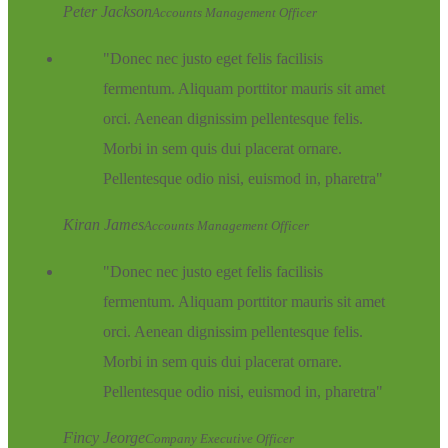
Peter Jackson
Accounts Management Officer
Donec nec justo eget felis facilisis
fermentum. Aliquam porttitor mauris sit amet
orci. Aenean dignissim pellentesque felis.
Morbi in sem quis dui placerat ornare.
Pellentesque odio nisi, euismod in, pharetra
Kiran James
Accounts Management Officer
Donec nec justo eget felis facilisis
fermentum. Aliquam porttitor mauris sit amet
orci. Aenean dignissim pellentesque felis.
Morbi in sem quis dui placerat ornare.
Pellentesque odio nisi, euismod in, pharetra
Fincy Jeorge
Company Executive Officer