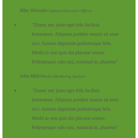
Mike Shinoda
Company Executive Officer
Donec nec justo eget felis facilisis
fermentum. Aliquam porttitor mauris sit amet
orci. Aenean dignissim pellentesque felis.
Morbi in sem quis dui placerat ornare.
Pellentesque odio nisi, euismod in, pharetra
John Miller
Media Marketing Analyst
Donec nec justo eget felis facilisis
fermentum. Aliquam porttitor mauris sit amet
orci. Aenean dignissim pellentesque felis.
Morbi in sem quis dui placerat ornare.
Pellentesque odio nisi, euismod in, pharetra