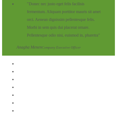
Donec nec justo eget felis facilisis
fermentum. Aliquam porttitor mauris sit amet
orci. Aenean dignissim pellentesque felis.
Morbi in sem quis dui placerat ornare.
Pellentesque odio nisi, euismod in, pharetra
Anagha Menen
Company Executive Officer