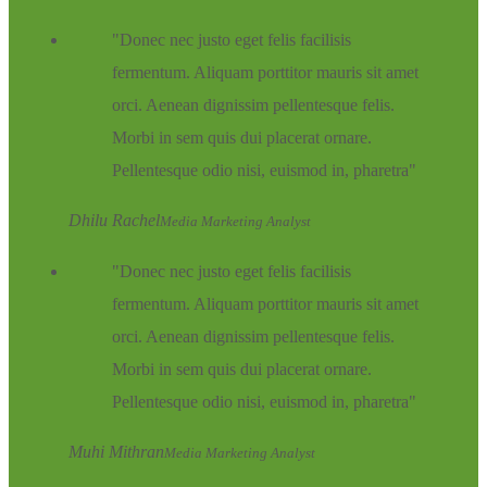
Donec nec justo eget felis facilisis
fermentum. Aliquam porttitor mauris sit amet
orci. Aenean dignissim pellentesque felis.
Morbi in sem quis dui placerat ornare.
Pellentesque odio nisi, euismod in, pharetra
Dhilu Rachel
Media Marketing Analyst
Donec nec justo eget felis facilisis
fermentum. Aliquam porttitor mauris sit amet
orci. Aenean dignissim pellentesque felis.
Morbi in sem quis dui placerat ornare.
Pellentesque odio nisi, euismod in, pharetra
Muhi Mithran
Media Marketing Analyst