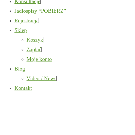
Konsultacje
Jadłospisy “POBIERZ”
Rejestracja
Sklep
Koszyk
Zapłać
Moje konto
Blog
Video / News
Kontakt
Testimonials