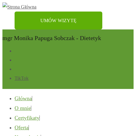
UMÓW WIZYTĘ
mgr Monika Papuga Sobczak - Dietetyk
TikTok
Główna
O mnie
Certyfikaty
Oferta