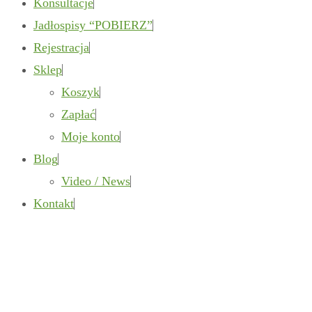
Konsultacje
Jadłospisy “POBIERZ”
Rejestracja
Sklep
Koszyk
Zapłać
Moje konto
Blog
Video / News
Kontakt
Author: