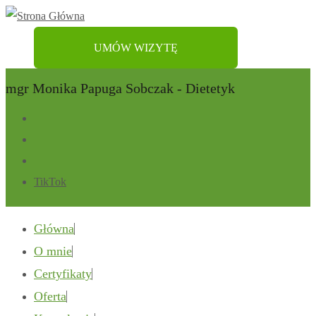
UMÓW WIZYTĘ
mgr Monika Papuga Sobczak - Dietetyk
TikTok
Główna
O mnie
Certyfikaty
Oferta