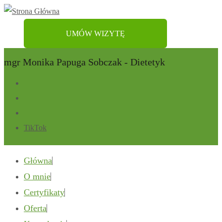
UMÓW WIZYTĘ
mgr Monika Papuga Sobczak - Dietetyk
TikTok
Główna
O mnie
Certyfikaty
Oferta