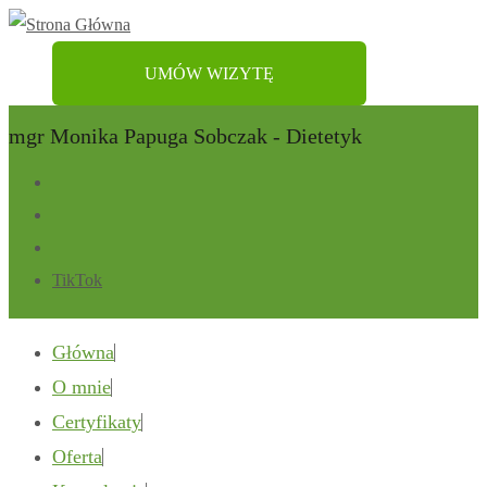
UMÓW WIZYTĘ
mgr Monika Papuga Sobczak - Dietetyk
TikTok
Główna
O mnie
Certyfikaty
Oferta